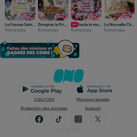
La Fausse Sainte aimée par les Dieux
Dompter le Prince Maudit
Seule la mort attend la vilaine
La Nouvelle Cheffe de Clan
Romantasy
Romantasy
Romantasy
Romantasy
CGU/CGV
Mentions légales
Protection des données
Support
©
2026
ONO