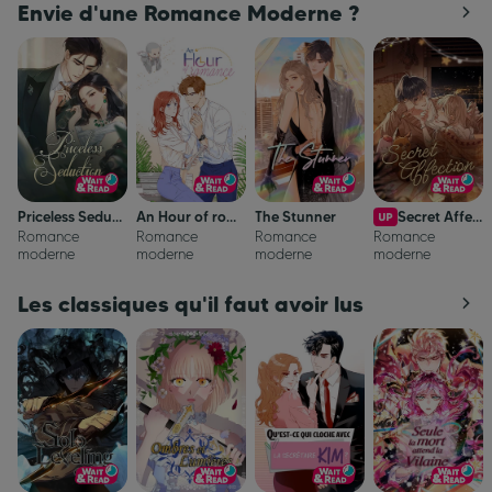
Envie d'une Romance Moderne ?
Priceless Seduction
An Hour of romance
The Stunner
Secret Affection (Hidden Love)
Romance
Romance
Romance
Romance
moderne
moderne
moderne
moderne
Les classiques qu'il faut avoir lus