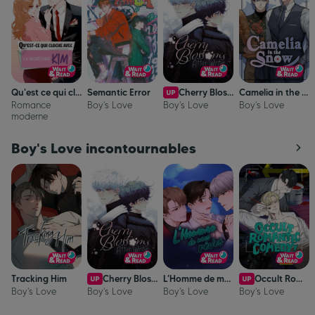
Qu'est ce qui cloche avec la secrétaire Kim ?
Semantic Error
Cherry Blossoms After Winter
Camelia in the snow
Romance
Boy's Love
Boy's Love
Boy's Love
moderne
Boy's Love incontournables
Tracking Him
Cherry Blossoms After Winter
L'Homme de mes rêves
Occult Romantic Comedy !
Boy's Love
Boy's Love
Boy's Love
Boy's Love