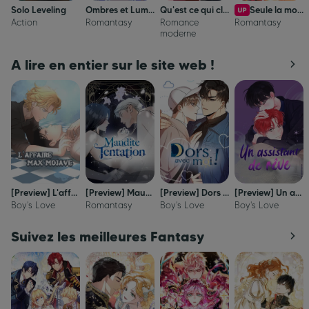
Solo Leveling
Ombres et Lumières
Qu'est ce qui cloche avec la secrétaire Kim ?
Seule la mort attend la vilaine
Action
Romantasy
Romance
Romantasy
moderne
A lire en entier sur le site web !
[Preview] L'affaire Max Mojave
[Preview] Maudite Tentation
[Preview] Dors avec moi !
[Preview] Un assistant de rêve
Boy's Love
Romantasy
Boy's Love
Boy's Love
Suivez les meilleures Fantasy