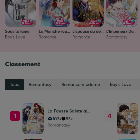
Sous ta lame
La Manche rouge
L'Épouse du désert
L'Impérieux Destin du Dr Élise
Boy's Love
Romance
Romance
Romantasy
Classement
Tous
Romantasy
Romance moderne
Boy's Love
La Fausse Sainte aimée par les Dieux
1
4
103k
83k
Romantasy