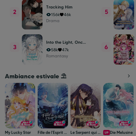
Tracking Him
2
5
156k
46k
Drama
Into the Light, Once Again
3
6
58k
47k
Romantasy
Ambiance estivale ⛱️
My Lucky Star
Fille de l'Esprit Roi !
Le Serpent qui dévora la Grenade
Die Melusine