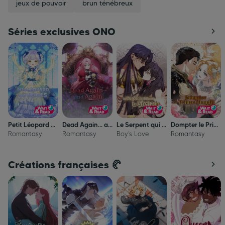
jeux de pouvoir
brun ténébreux
Séries exclusives ONO
Petit Léopard des Neiges
Dead Again... and Again
Le Serpent qui dévora la Grenade
Dompter le Prince Maudit
Romantasy
Romantasy
Boy's Love
Romantasy
Créations françaises 🥐