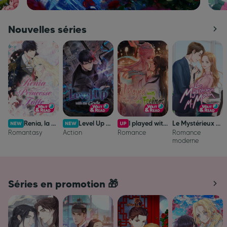
Nouvelles séries
Renia, la Princesse Folle
Level Up with the Gods
I played with the lord's feelings
Le Mystérieux M. Moon
Romantasy
Action
Romance
Romance
moderne
Séries en promotion 🎁