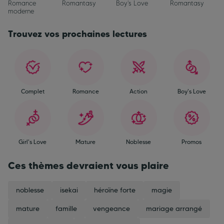
Romance
Romantasy
Boy's Love
Romantasy
moderne
Trouvez vos prochaines lectures
Complet
Romance
Action
Boy's Love
Girl's Love
Mature
Noblesse
Promos
Ces thèmes devraient vous plaire
noblesse
isekai
héroïne forte
magie
mature
famille
vengeance
mariage arrangé