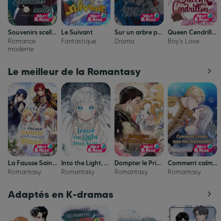
Souvenirs scellés
Le Suivant
Sur un arbre perché
Queen Cendrillon
Romance
Fantastique
Drama
Boy's Love
moderne
Le meilleur de la Romantasy
La Fausse Sainte aimée par les Dieux
Into the Light, Once Again
Dompter le Prince Maudit
Comment calmer mon duc impuissant ?
Romantasy
Romantasy
Romantasy
Romantasy
Adaptés en K-dramas