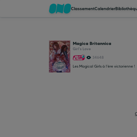
Classement
Calendrier
Bibliothèq
Classement
Magica Britannica
Calendrier
Girl's Love
34648
Les Magical Girls à l'ère victorienne !
Bibliothèque
Cadeaux
Coinshop
Blog