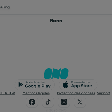
ue
Blog
Rann
CGU/CGV
Mentions légales
Protection des données
Support
©
2026
ONO