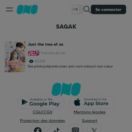
Se connecter
+18
SAGAK
Classement
Just the two of us
Calendrier
Tranche de vie
42332
Bibliothèque
Ses plats préparés avec soin vont adoucir son cœur
Cadeaux
Coinshop
CGU/CGV
Mentions légales
Protection des données
Support
Blog