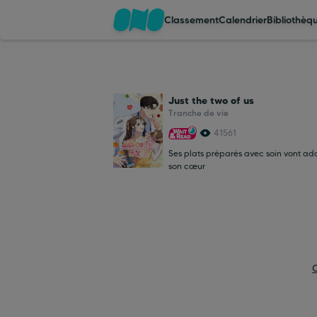
Classement
Calendrier
Bibliothèq
Classement
Just the two of us
Calendrier
Tranche de vie
41561
Ses plats préparés avec soin vont ad
Bibliothèque
son cœur
Cadeaux
Coinshop
Blog