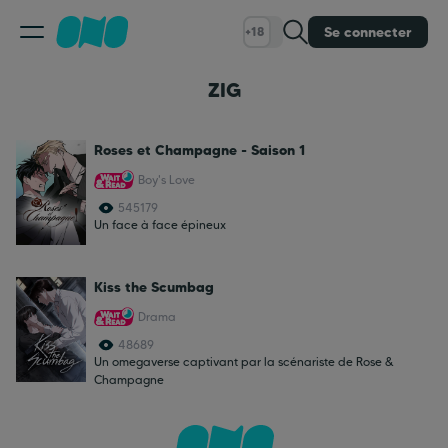
Se connecter
+18
ZIG
Classement
Roses et Champagne - Saison 1
Calendrier
Boy's Love
545179
Bibliothèque
Un face à face épineux
Kiss the Scumbag
Cadeaux
Drama
48689
Coinshop
Un omegaverse captivant par la scénariste de Rose &
Champagne
Blog