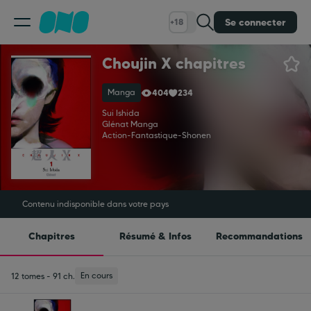
Se connecter
+18
Choujin X chapitres
Classement
Manga
404
234
Calendrier
Sui Ishida
Glénat Manga
Action
-
Fantastique
-
Shonen
Bibliothèque
Cadeaux
Contenu indisponible dans votre pays
Chapitres
Résumé & Infos
Recommandations
Coinshop
En cours
12 tomes - 91 ch.
Blog