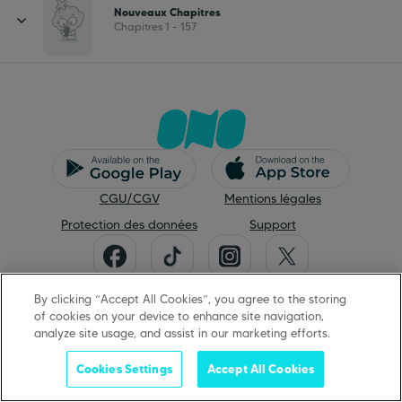
Nouveaux Chapitres
Chapitres 1 - 157
CGU/CGV
Mentions légales
Protection des données
Support
©
2026
ONO
By clicking “Accept All Cookies”, you agree to the storing
of cookies on your device to enhance site navigation,
analyze site usage, and assist in our marketing efforts.
Cookies Settings
Accept All Cookies