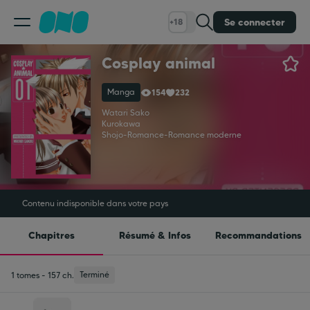
Se connecter
+18
Cosplay animal
Classement
Manga
154
232
Calendrier
Watari Sako
Kurokawa
Shojo
-
Romance
-
Romance moderne
Bibliothèque
Cadeaux
Contenu indisponible dans votre pays
Chapitres
Résumé & Infos
Recommandations
Coinshop
Terminé
1 tomes - 157 ch.
Blog