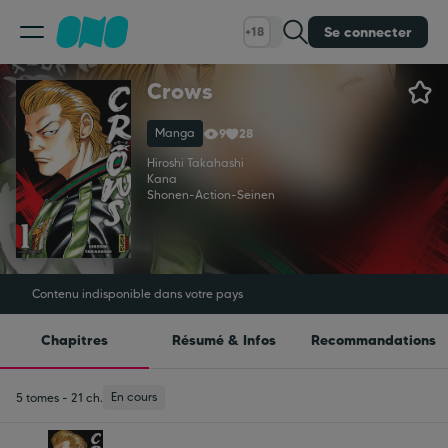
Se connecter
+18
Crows
Classement
Manga
9
28
Calendrier
Hiroshi Takahashi
Kana
Shonen
-
Action
-
Seinen
Bibliothèque
Cadeaux
Contenu indisponible dans votre pays
Chapitres
Résumé & Infos
Recommandations
Coinshop
En cours
5 tomes - 21 ch.
Blog