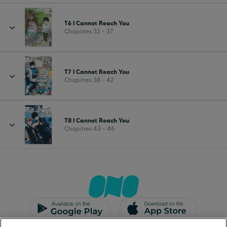
T6 I Cannot Reach You
Chapitres 32 - 37
T7 I Cannot Reach You
Chapitres 38 - 42
T8 I Cannot Reach You
Chapitres 43 - 46
CGU/CGV
Mentions légales