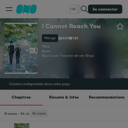
Se connecter
+18
I Cannot Reach You
Classement
Manga
834
189
Calendrier
Mika
Kana
Boy's Love
-
Tranche de vie
-
Shojo
Bibliothèque
Cadeaux
Contenu indisponible dans votre pays
Chapitres
Résumé & Infos
Recommandations
Coinshop
En cours
8 tomes - 46 ch.
Blog