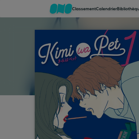
Classement
Calendrier
Bibliothèq
Classement
Calendrier
Bibliothèque
Cadeaux
Coinshop
Blog