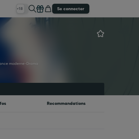
Se connecter
+18
ance moderne
-
Drama
fos
Recommandations