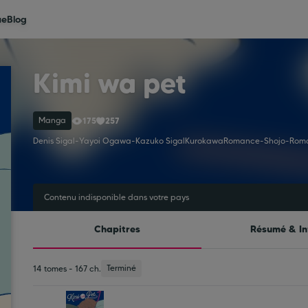
ue
Blog
Kimi wa pet
Manga
175
257
Denis Sigal
-
Yayoi Ogawa
-
Kazuko Sigal
Kurokawa
Romance
-
Shojo
-
Rom
Contenu indisponible dans votre pays
Chapitres
Résumé & In
Terminé
14 tomes - 167 ch.