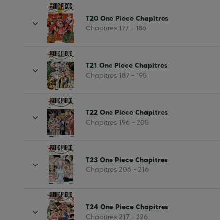
T20 One Piece Chapitres
Chapitres 177 - 186
T21 One Piece Chapitres
Chapitres 187 - 195
T22 One Piece Chapitres
Chapitres 196 - 205
T23 One Piece Chapitres
Chapitres 206 - 216
T24 One Piece Chapitres
Chapitres 217 - 226