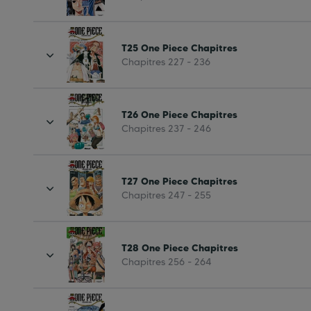
T25 One Piece Chapitres
Chapitres 227 - 236
T26 One Piece Chapitres
Chapitres 237 - 246
T27 One Piece Chapitres
Chapitres 247 - 255
T28 One Piece Chapitres
Chapitres 256 - 264