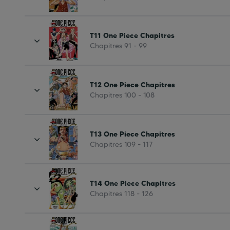
T11 One Piece Chapitres
Chapitres 91 - 99
T12 One Piece Chapitres
Chapitres 100 - 108
T13 One Piece Chapitres
Chapitres 109 - 117
T14 One Piece Chapitres
Chapitres 118 - 126