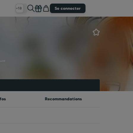
Se connecter
+18
ure
fos
Recommandations