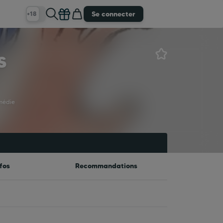
Se connecter
+18
s
médie
fos
Recommandations