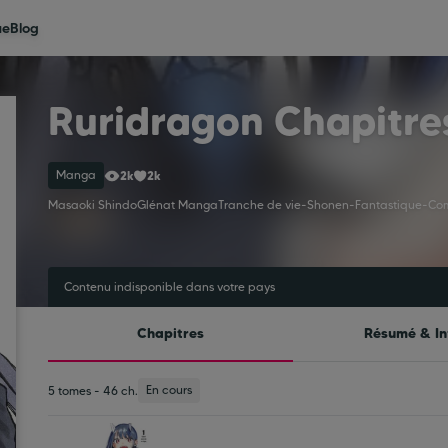
ue
Blog
Ruridragon Chapitre
Manga
2k
2k
Masaoki Shindo
Glénat Manga
Tranche de vie
-
Shonen
-
Fantastique
-
Co
Contenu indisponible dans votre pays
Chapitres
Résumé & In
En cours
5 tomes - 46 ch.