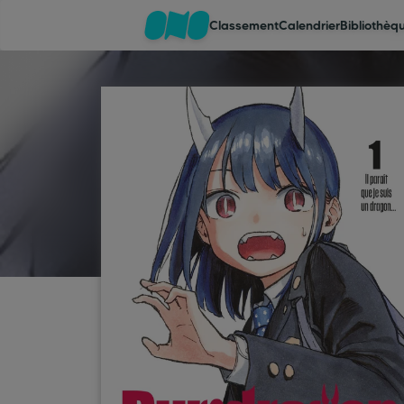
Classement
Calendrier
Bibliothèq
Classement
Calendrier
Bibliothèque
Cadeaux
Coinshop
Blog