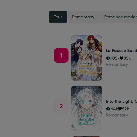
Tous
Romantasy
Romance moder
La Fausse Sain
1
105k
85k
Romantasy
Into the Light,
2
64k
52k
Romantasy