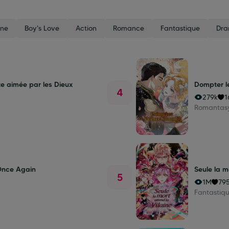
ne
Boy's Love
Action
Romance
Fantastique
Dr
te aimée par les Dieux
Dompter l
4
279k
1
Romantas
 Once Again
Seule la m
5
1M
79
Fantastiq