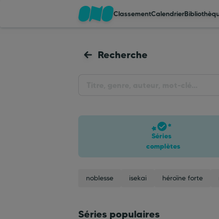
Classement
Calendrier
Bibliothèq
Classement
Recherche
Calendrier
Bibliothèque
Séries
Cadeaux
complètes
Coinshop
noblesse
isekai
héroïne forte
Blog
Séries populaires