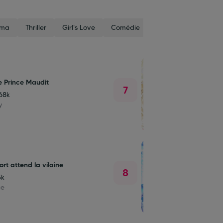
ama
Thriller
Girl's Love
Comédie
Tranche de vie
e Prince Maudit
La Nouv
7
68k
7
y
Roman
ort attend la vilaine
Petit L
8
5k
4
ue
Romant