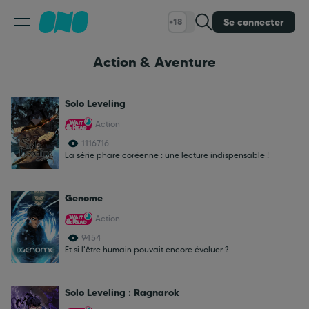
Se connecter
+18
Action & Aventure
Classement
Solo Leveling
Calendrier
Action
1116716
Bibliothèque
La série phare coréenne : une lecture indispensable !
Genome
Cadeaux
Action
9454
Coinshop
Et si l'être humain pouvait encore évoluer ?
Blog
Solo Leveling : Ragnarok