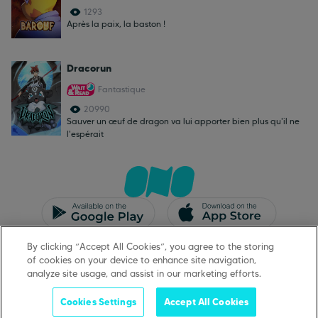
1293
Après la paix, la baston !
Dracorun
Fantastique
20990
Sauver un œuf de dragon va lui apporter bien plus qu'il ne
l'espérait
CGU/CGV
Mentions légales
By clicking “Accept All Cookies”, you agree to the storing
Protection des données
Support
of cookies on your device to enhance site navigation,
analyze site usage, and assist in our marketing efforts.
Cookies Settings
Accept All Cookies
©
2026
ONO