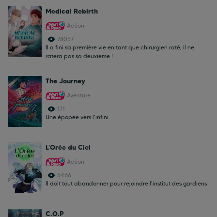
Medical Rebirth
Action
78057
Il a fini sa première vie en tant que chirurgien raté, il ne
ratera pas sa deuxième !
The Journey
Aventure
171
Une épopée vers l'infini
L'Orée du Ciel
Action
5466
Il doit tout abandonner pour rejoindre l'institut des gardiens
C.O.P