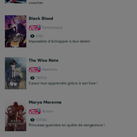
coacher
Black Blood
Fantastique
6161
Impossible d'échapper à leur destin
The Wise Note
Aventure
74920
Il peut tout apprendre grâce à son livre !
Marya Morevna
Action
12930
Princesse guerrière en quête de vengeance !