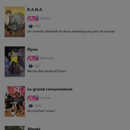
R.A.N.A
Action
992
Un monde dévasté et deux amnésiques pour le sauver
Illyne
Aventure
583
Récits des terres d'Eslan
Le grand retournement
Action
1215
Accrochez-vous !
Woods