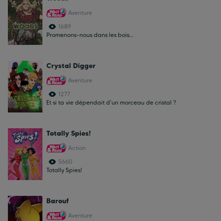
Aventure
1689
Promenons-nous dans les bois...
Crystal Digger
Aventure
1277
Et si ta vie dépendait d'un morceau de cristal ?
Totally Spies!
Action
5660
Totally Spies!
Barouf
Aventure