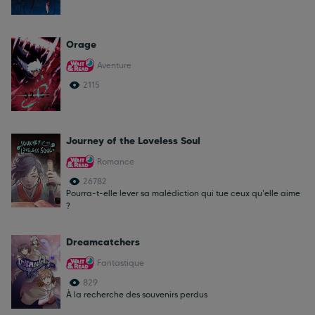
Orage
Aventure
2115
Journey of the Loveless Soul
Romance
26782
Pourra-t-elle lever sa malédiction qui tue ceux qu'elle aime
?
Dreamcatchers
Fantastique
829
À la recherche des souvenirs perdus