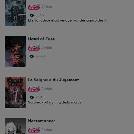
Action
6545
Et si la justice était rendue par des androïdes ?
Hand of Fate
Action
22724
Le Seigneur du Jugement
Action
26103
Survivra-t-il au ring de la mort ?
Necromancer
Action