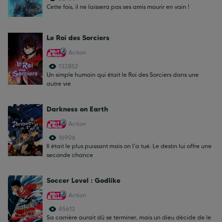
Cette fois, il ne laissera pas ses amis mourir en vain !
Le Roi des Sorciers
Action
132852
Un simple humain qui était le Roi des Sorciers dans une
autre vie
Darkness on Earth
Action
16906
Il était le plus puissant mais on l'a tué. Le destin lui offre une
seconde chance
Soccer Level : Godlike
Action
45612
Sa carrière aurait dû se terminer, mais un dieu décide de le