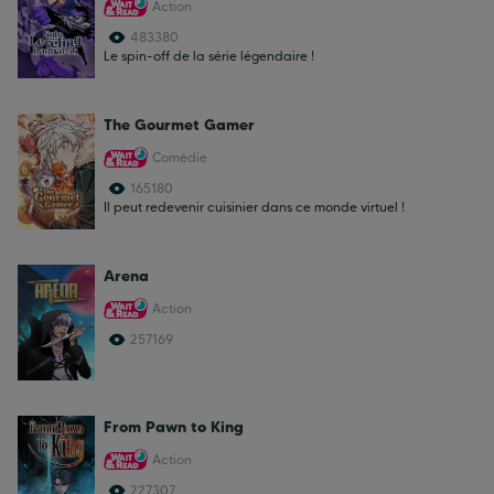
Action
483380
Le spin-off de la série légendaire !
The Gourmet Gamer
Comédie
165180
Il peut redevenir cuisinier dans ce monde virtuel !
Arena
Action
257169
From Pawn to King
Action
227307