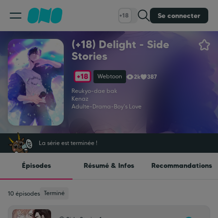
Se connecter
+18
(+18) Delight - Side
Classement
Stories
Webtoon
2k
387
Calendrier
Reukyo
-
dae bak
Kenaz
Adulte
-
Drama
-
Boy's Love
Bibliothèque
Cadeaux
La série est terminée !
Épisodes
Résumé & Infos
Recommandations
Coinshop
Terminé
10 épisodes
Blog