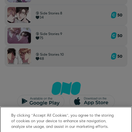
🔞 Side Stories 8
50
34
🔞 Side Stories 9
50
75
🔞 Side Stories 10
50
48
CGU/CGV
Mentions légales
By clicking “Accept All Cookies”, you agree to the storing
Protection des données
Support
of cookies on your device to enhance site navigation,
analyze site usage, and assist in our marketing efforts.