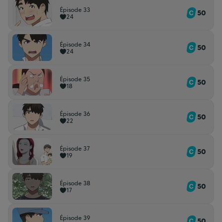
Épisode 33
50
24
Épisode 34
50
24
Épisode 35
50
18
Épisode 36
50
22
Épisode 37
50
19
Épisode 38
50
17
Épisode 39
50