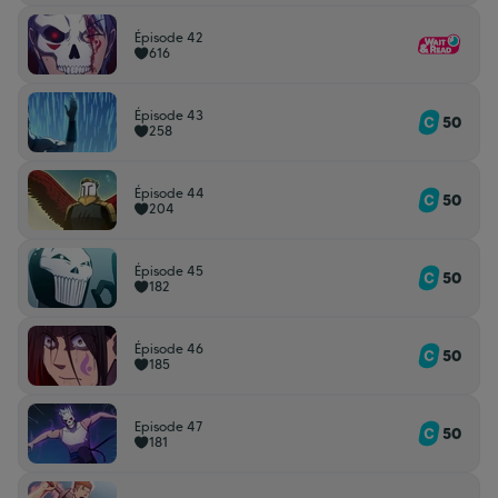
Épisode 42
616
Épisode 43
50
258
Épisode 44
50
204
Épisode 45
50
182
Épisode 46
50
185
Episode 47
50
181