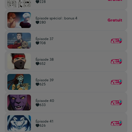
228
Episode spécial : bonus 4
Gratuit
280
Épisode 37
708
Épisode 38
652
Épisode 39
625
Épisode 40
633
Épisode 41
626