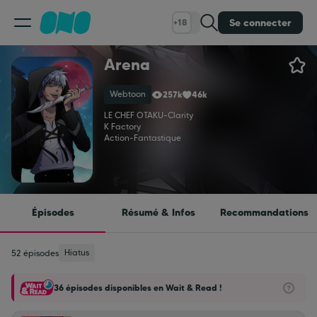
Se connecter
+18
Arena
Classement
Webtoon
257k
46k
Calendrier
LE CHEF OTAKU
-
Clarity
K Factory
Action
-
Fantastique
Bibliothèque
Cadeaux
Épisodes
Résumé & Infos
Recommandations
Coinshop
Hiatus
52 épisodes
36 épisodes disponibles en Wait & Read !
Blog