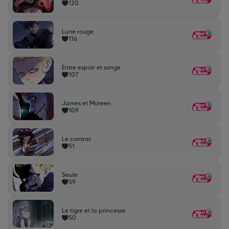
120
Lune rouge
116
Entre espoir et songe
107
James et Moreen
109
Le contrat
51
Seule
59
Le tigre et la princesse
50