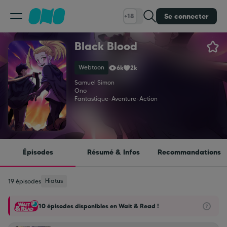
Se connecter
+18
Black Blood
Classement
Webtoon
6k
2k
Calendrier
Samuel Simon
Ono
Fantastique
-
Aventure
-
Action
Bibliothèque
Cadeaux
Épisodes
Résumé & Infos
Recommandations
Coinshop
Hiatus
19 épisodes
10 épisodes disponibles en Wait & Read !
Blog