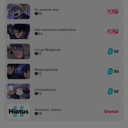
Un premier test
58
Une rencontre inattendue
46
Lucya Redgrave
50
13
Responsabilité
50
12
L'intimidation
50
13
Annonce : hiatus
Gratuit
18