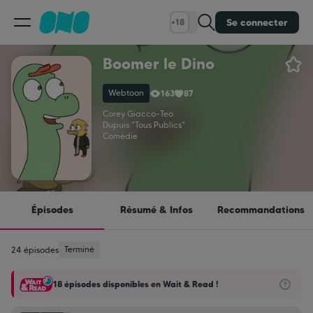
Se connecter
+18
Boomer le Dino
Classement
Webtoon
163
87
Calendrier
Corey Giacco
-
Teo
Dupuis "Tous Publics"
Comédie
Bibliothèque
Cadeaux
Épisodes
Résumé & Infos
Recommandations
Coinshop
Terminé
24 épisodes
18 épisodes disponibles en Wait & Read !
Blog