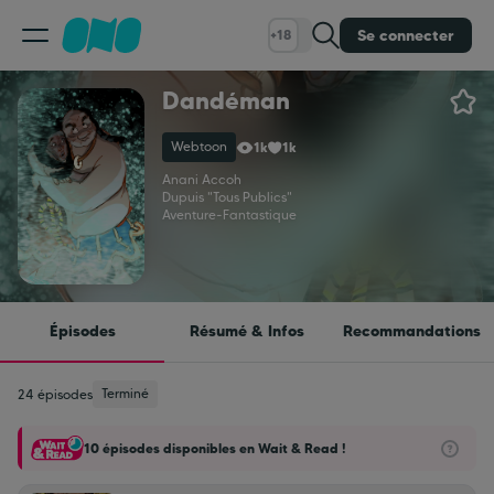
Se connecter
+18
Dandéman
Classement
Webtoon
1k
1k
Calendrier
Anani Accoh
Dupuis "Tous Publics"
Aventure
-
Fantastique
Bibliothèque
Cadeaux
Épisodes
Résumé & Infos
Recommandations
Coinshop
Terminé
24 épisodes
10 épisodes disponibles en Wait & Read !
Blog