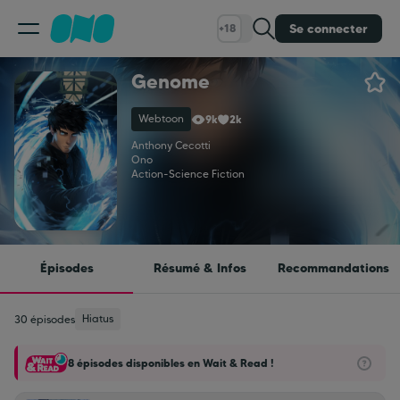
Se connecter
+18
Genome
Classement
Webtoon
9k
2k
Calendrier
Anthony Cecotti
Ono
Action
-
Science Fiction
Bibliothèque
Cadeaux
Épisodes
Résumé & Infos
Recommandations
Coinshop
Hiatus
30 épisodes
8 épisodes disponibles en Wait & Read !
Blog