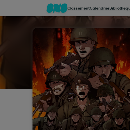
Classement
Calendrier
Bibliothèq
Classement
Calendrier
Bibliothèque
Cadeaux
Coinshop
Blog