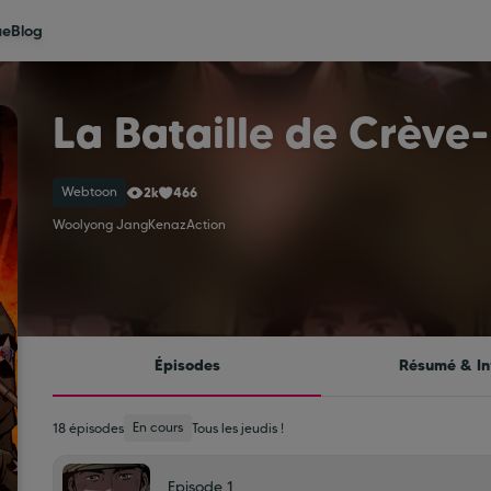
ue
Blog
La Bataille de Crève
Webtoon
2k
466
Woolyong Jang
Kenaz
Action
Épisodes
Résumé & In
En cours
18 épisodes
Tous les jeudis !
Episode 1