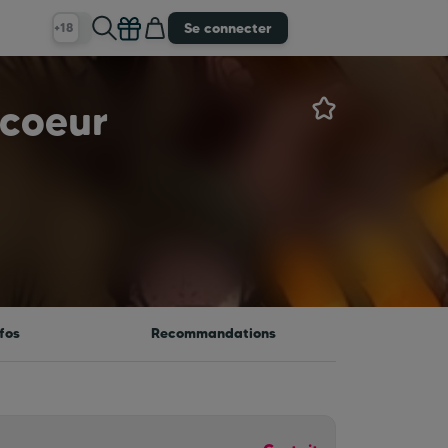
Se connecter
+18
-coeur
fos
Recommandations