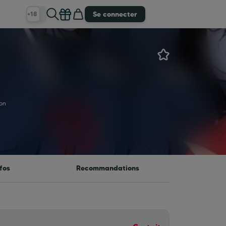
Se connecter
+18
ion
fos
Recommandations