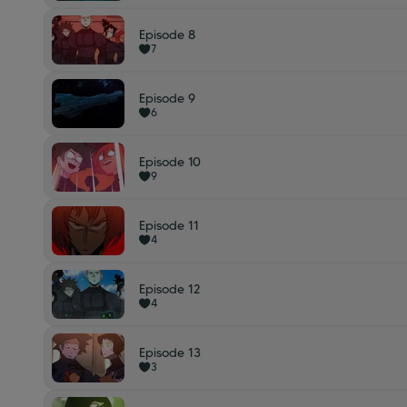
Episode 8
7
Episode 9
6
Episode 10
9
Episode 11
4
Episode 12
4
Episode 13
3