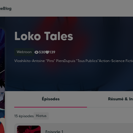
ue
Blog
Loko Tales
Webtoon
530
139
Vlashikito
-
Antoine "Pins" Piers
Dupuis "Tous Publics"
Action
-
Science Fict
Épisodes
Résumé & In
Hiatus
15 épisodes
Episode 1