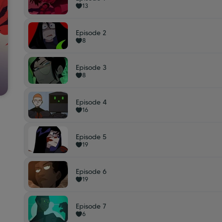
13
Episode 2
8
Episode 3
8
Episode 4
16
Episode 5
19
Episode 6
19
Episode 7
6