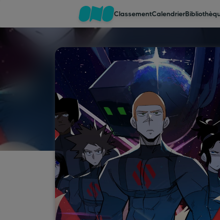
Classement
Calendrier
Bibliothèq
Classement
Calendrier
Bibliothèque
Cadeaux
Coinshop
Blog