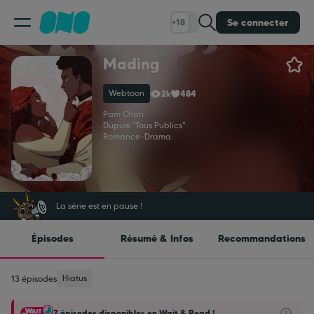
Se connecter
+18
Mading
Classement
Webtoon
2k
484
Calendrier
Pam Chan
Dupuis "Tous Publics"
Romance
-
Drama
Bibliothèque
Cadeaux
La série est en pause !
Épisodes
Résumé & Infos
Recommandations
Coinshop
Hiatus
13 épisodes
Blog
7 épisodes disponibles en Wait & Read !