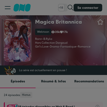
Se connecter
+18
Magica Britannica
Classement
Webtoon
35k
17k
Calendrier
Rann
-
B.Rylia
Hors Collection Dargaud
Girl's Love
-
Drama
-
Fantastique
-
Romance
Bibliothèque
Cadeaux
La série est actuellement en pause !
Épisodes
Résumé & Infos
Recommandations
Coinshop
Hiatus
24 épisodes
Blog
19 épisodes disponibles en Wait & Read !