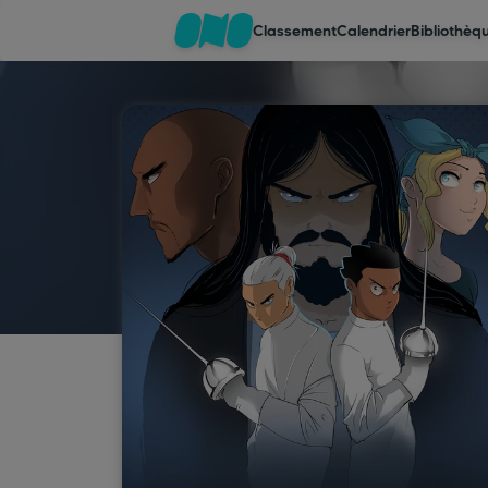
Classement
Calendrier
Bibliothèq
Classement
Calendrier
Bibliothèque
Cadeaux
Coinshop
Blog