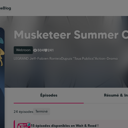
ue
Blog
Musketeer Summer 
Webtoon
504
241
LEGRAND Jeff
-
Fabien Ronteix
Dupuis "Tous Publics"
Action
-
Drama
Épisodes
Résumé & In
Terminé
24 épisodes
15 épisodes disponibles en Wait & Read !