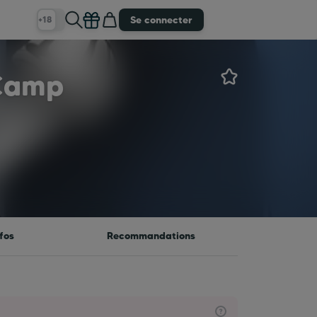
Se connecter
+18
Camp
fos
Recommandations