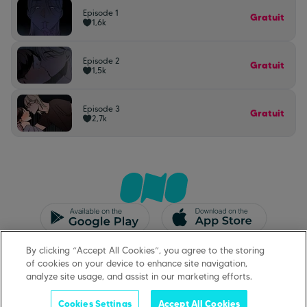
Episode 1
Gratuit
1,6k
Episode 2
Gratuit
1,5k
Episode 3
Gratuit
2,7k
CGU/CGV
Mentions légales
By clicking “Accept All Cookies”, you agree to the storing
Protection des données
Support
of cookies on your device to enhance site navigation,
analyze site usage, and assist in our marketing efforts.
Cookies Settings
Accept All Cookies