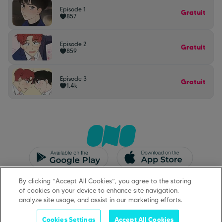
Episode 1
Gratuit
857
Episode 2
Gratuit
859
Episode 3
Gratuit
1,4k
CGU/CGV
Mentions légales
By clicking “Accept All Cookies”, you agree to the storing
Protection des données
Support
of cookies on your device to enhance site navigation,
analyze site usage, and assist in our marketing efforts.
Cookies Settings
Accept All Cookies