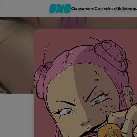
Classement
Calendrier
Bibliothèq
Classement
Calendrier
Bibliothèque
Cadeaux
Coinshop
Blog