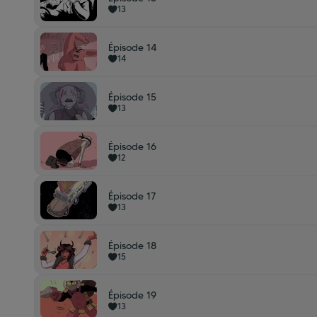
13
Épisode 14
14
Épisode 15
13
Épisode 16
12
Épisode 17
13
Épisode 18
15
Épisode 19
13