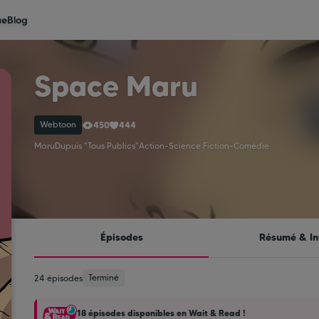
ue
Blog
Space Maru
Webtoon
450
444
Maru
Dupuis "Tous Publics"
Action
-
Science Fiction
-
Comédie
Épisodes
Résumé & In
Terminé
24 épisodes
18 épisodes disponibles en Wait & Read !