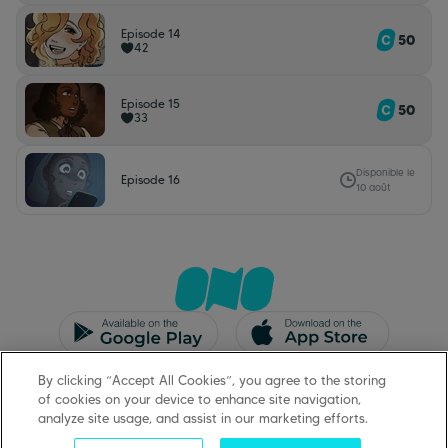
Episode 14
50
42
Episode 15
50
33
Disponible le
Episode 16
10 août
CGU/CGV
Mentions légales
By clicking “Accept All Cookies”, you agree to the storing
Protection des données
Support
of cookies on your device to enhance site navigation,
analyze site usage, and assist in our marketing efforts.