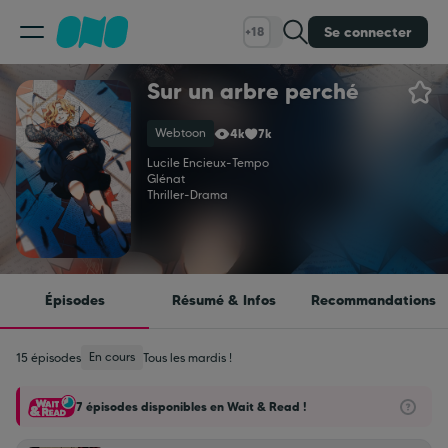
Se connecter
+18
Sur un arbre perché
Classement
Webtoon
4k
7k
Calendrier
Lucile Encieux
-
Tempo
Glénat
Thriller
-
Drama
Bibliothèque
Cadeaux
Épisodes
Résumé & Infos
Recommandations
Coinshop
En cours
15 épisodes
Tous les mardis !
7 épisodes disponibles en Wait & Read !
Blog