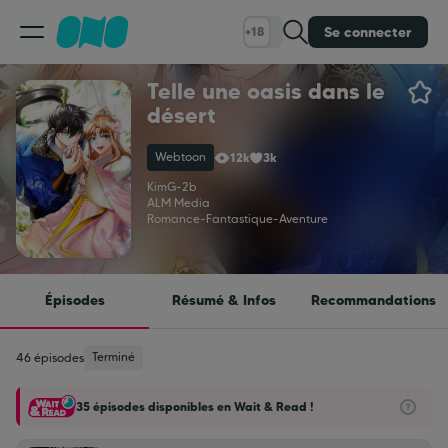
Se connecter
+18
Telle une oasis dans le
Classement
désert
Webtoon
12k
3k
Calendrier
KimG
-
2b
ALM Media
Romance
-
Fantastique
-
Aventure
Bibliothèque
Cadeaux
Épisodes
Résumé & Infos
Recommandations
Coinshop
Terminé
46 épisodes
35 épisodes disponibles en Wait & Read !
Blog