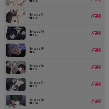
1,9k
Episode 13
1,3k
Episode 14
1,1k
Episode 15
1k
Episode 16
1,2k
Episode 17
1,2k
Episode 18
924