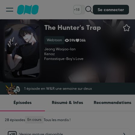
Se connecter
+18
The Hunter's Trap
Classement
Webtoon
59k
36k
Calendrier
Jeong Woojoo
-
Ian
Kenaz
Fantastique
-
Boy's Love
Bibliothèque
Cadeaux
1 épisode en W&R une semaine sur deux
Épisodes
Résumé & Infos
Recommandations
Coinshop
En cours
28 épisodes
Tous les mardis !
Blog
Version mature disponible