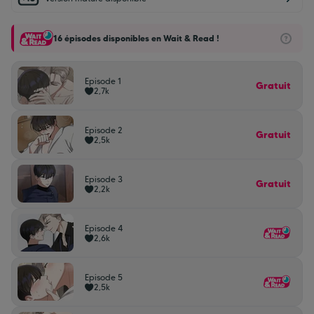
16 épisodes disponibles en Wait & Read !
Episode 1
Gratuit
2,7k
Episode 2
Gratuit
2,5k
Episode 3
Gratuit
2,2k
Episode 4
2,6k
Episode 5
2,5k